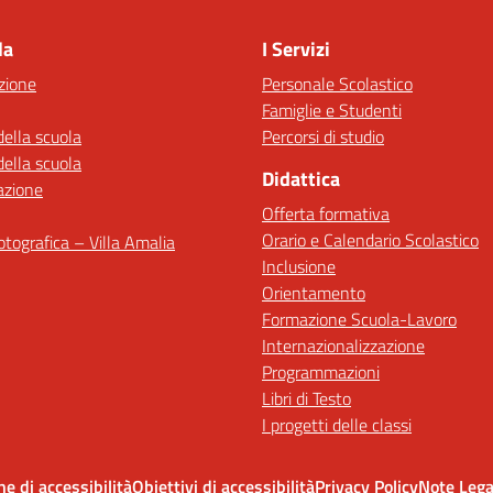
la
I Servizi
zione
Personale Scolastico
Famiglie e Studenti
della scuola
Percorsi di studio
della scuola
Didattica
azione
Offerta formativa
Orario e Calendario Scolastico
fotografica – Villa Amalia
Inclusione
Orientamento
Formazione Scuola-Lavoro
Internazionalizzazione
Programmazioni
Libri di Testo
I progetti delle classi
ne di accessibilità
Obiettivi di accessibilità
Privacy Policy
Note Lega