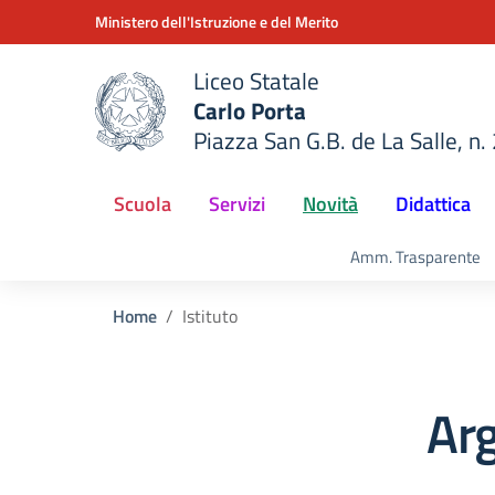
Vai ai contenuti
Vai al menu di navigazione
Vai al footer
Ministero dell'Istruzione e del Merito
Liceo Statale
Carlo Porta
Piazza San G.B. de La Salle, n.
della scuola
— Visita la pagina iniziale del
Scuola
Servizi
Novità
Didattica
Amm. Trasparente
Home
Istituto
Arg