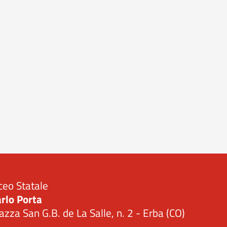
ceo Statale
rlo Porta
azza San G.B. de La Salle, n. 2 - Erba (CO)
Visita la pagina iniziale della scuola