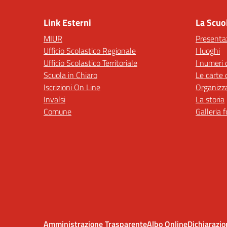
Link Esterni
La Scuo
MIUR
Presenta
Ufficio Scolastico Regionale
I luoghi
Ufficio Scolastico Territoriale
I numeri 
Scuola in Chiaro
Le carte 
Iscrizioni On Line
Organizz
Invalsi
La storia
Comune
Galleria 
Amministrazione Trasparente
Albo Online
Dichiarazio