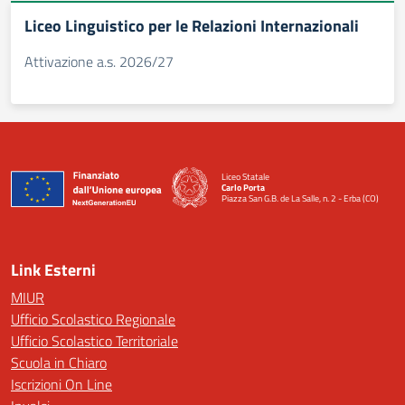
Liceo Linguistico per le Relazioni Internazionali
Attivazione a.s. 2026/27
Liceo Statale
Carlo Porta
Piazza San G.B. de La Salle, n. 2 - Erba (CO)
— Visita la pagina iniziale della scuola
Link Esterni
MIUR
Ufficio Scolastico Regionale
Ufficio Scolastico Territoriale
Scuola in Chiaro
Iscrizioni On Line