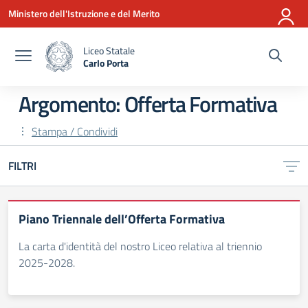
Vai ai contenuti
Vai al menu di navigazione
Vai al footer
Ministero dell'Istruzione e del Merito
Liceo Statale
Carlo Porta
— Visita la pagina iniziale della scuola
Argomento: Offerta Formativa
Stampa / Condividi
FILTRI
Piano Triennale dell’Offerta Formativa
La carta d'identità del nostro Liceo relativa al triennio
2025-2028.