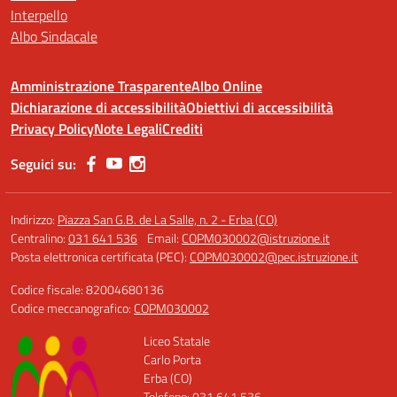
Interpello
Albo Sindacale
Amministrazione Trasparente
Albo Online
Dichiarazione di accessibilità
Obiettivi di accessibilità
Privacy Policy
Note Legali
Crediti
Seguici su:
Indirizzo:
Piazza San G.B. de La Salle, n. 2 - Erba (CO)
Centralino:
031 641 536
Email:
COPM030002@istruzione.it
Posta elettronica certificata (PEC):
COPM030002@pec.istruzione.it
Codice fiscale: 82004680136
Codice meccanografico:
COPM030002
Liceo Statale
Carlo Porta
Erba (CO)
Telefono: 031 641 536