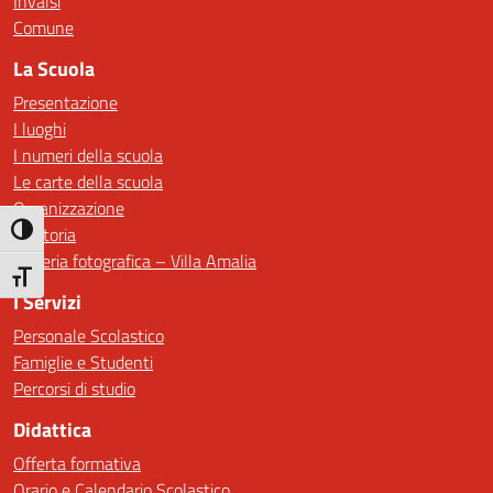
Invalsi
Comune
La Scuola
Presentazione
I luoghi
I numeri della scuola
Le carte della scuola
Organizzazione
La storia
Attiva/disattiva alto contrasto
Galleria fotografica – Villa Amalia
Attiva/disattiva dimensione testo
I Servizi
Personale Scolastico
Famiglie e Studenti
Percorsi di studio
Didattica
Offerta formativa
Orario e Calendario Scolastico