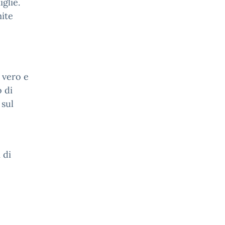
iglie.
ite
 vero e
 di
 sul
 di