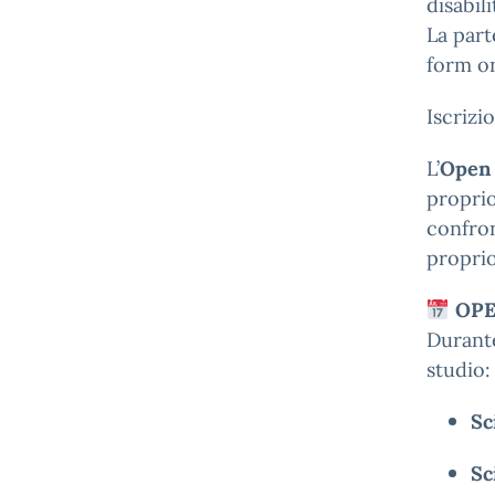
disabili
La part
form on
Iscrizi
L’
Open
propri
confron
proprio
OPE
Durante
studio:
Sc
Sc