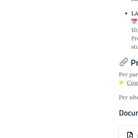
LA
10
Pr
st
P
Per par
Comp
Per ult
Docu