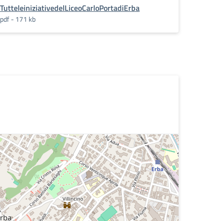
TutteleiniziativedelLiceoCarloPortadiErba
pdf - 171 kb