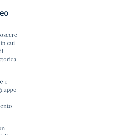
ceo
oscere
 in cui
di
storica
te
e
 gruppo
mento
on