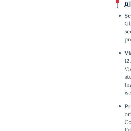
Al
Sc
Gl
sc
pr
Vi
12
Vi
st
In
is
Pr
or
Co
Ed