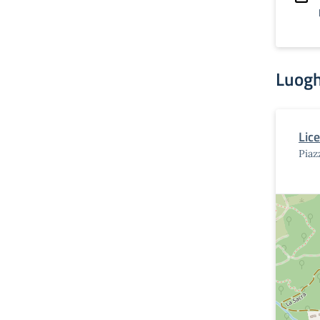
Luogh
Lic
Piaz