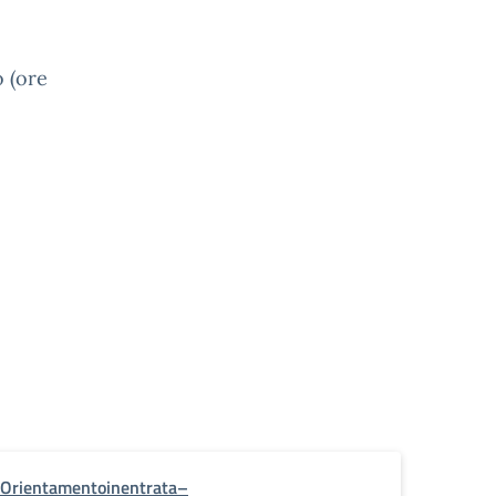
o (ore
Orientamentoinentrata–