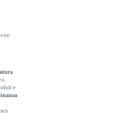
i con
atura
ro
oduli e
dinanza
Open