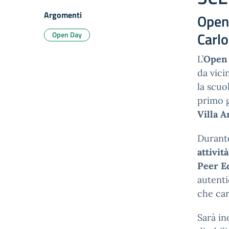
Argomenti
Open 
Carlo
Open Day
L’
Open
da vici
la scuo
primo g
Villa A
Durante
attivit
Peer E
autenti
che car
Sarà in