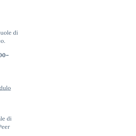
uole di
eo.
.00–
dulo
le di
Peer