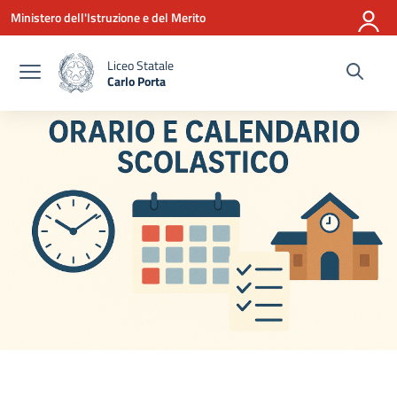
Vai ai contenuti
Vai al menu di navigazione
Vai al footer
Ministero dell'Istruzione e del Merito
Liceo Statale
Carlo Porta
— Visita la pagina iniziale della scuola