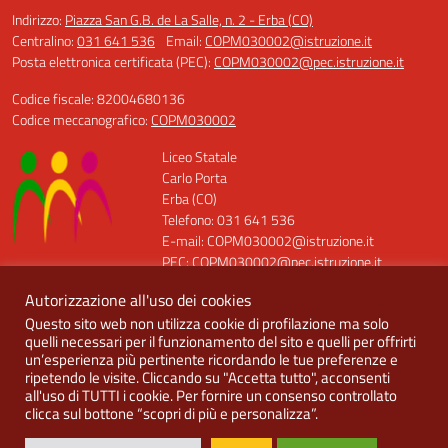
Indirizzo:
Piazza San G.B. de La Salle, n. 2 - Erba (CO)
Centralino:
031 641 536
Email:
COPM030002@istruzione.it
Posta elettronica certificata (PEC):
COPM030002@pec.istruzione.it
Codice fiscale: 82004680136
Codice meccanografico:
COPM030002
Liceo Statale
Carlo Porta
Erba (CO)
Telefono: 031 641 536
E-mail: COPM030002@istruzione.it
PEC: COPM030002@pec.istruzione.it
Codice Meccanografico: COPM030002
Autorizzazione all'uso dei cookies
Codice Fiscale: 82004680136
Questo sito web non utilizza cookie di profilazione ma solo
Codice Univoco: UFQT7X
quelli necessari per il funzionamento del sito e quelli per offrirti
un’esperienza più pertinente ricordando le tue preferenze e
ripetendo le visite. Cliccando su "Accetta tutto", acconsenti
all'uso di TUTTI i cookie. Per fornire un consenso controllato
clicca sul bottone “scopri di più e personalizza”.
Idea e progetto di Designers Italia