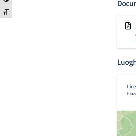
Attiva/disattiva alto contrasto
Docu
Attiva/disattiva dimensione testo
Luogh
Lic
Piaz