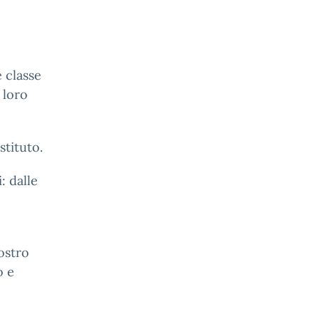
 classe
 loro
tituto.
: dalle
nostro
o e