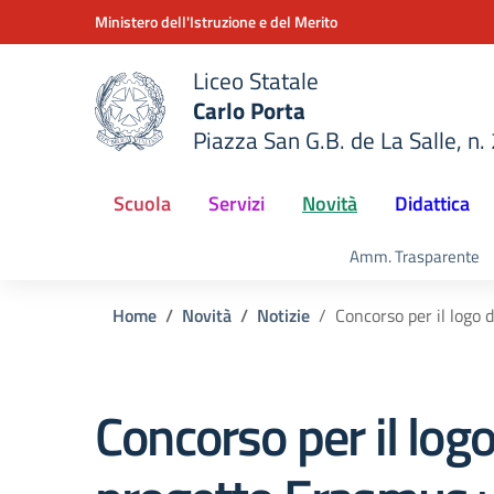
Vai ai contenuti
Vai al menu di navigazione
Vai al footer
Ministero dell'Istruzione e del Merito
Liceo Statale
Carlo Porta
Piazza San G.B. de La Salle, n.
della scuola
— Visita la pagina iniziale del
Scuola
Servizi
Novità
Didattica
Amm. Trasparente
Home
Novità
Notizie
Concorso per il logo 
Concorso per il logo