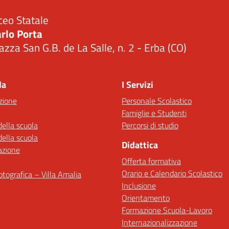
ceo Statale
rlo Porta
azza San G.B. de La Salle, n. 2 - Erba (CO)
Visita la pagina iniziale della scuola
la
I Servizi
zione
Personale Scolastico
Famiglie e Studenti
della scuola
Percorsi di studio
della scuola
Didattica
azione
Offerta formativa
Orario e Calendario Scolastico
fotografica – Villa Amalia
Inclusione
Orientamento
Formazione Scuola-Lavoro
Internazionalizzazione