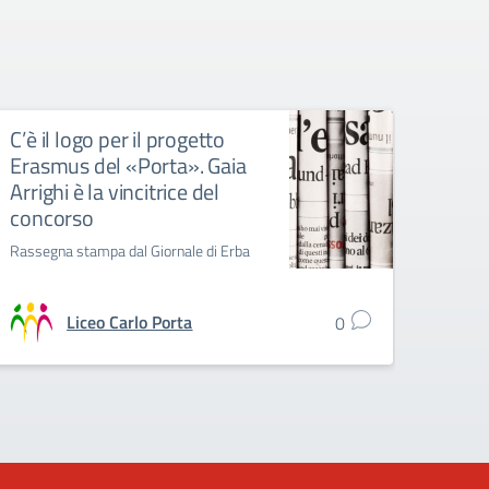
C’è il logo per il progetto
Esito
Erasmus del «Porta». Gaia
creaz
Arrighi è la vincitrice del
Proget
concorso
sull’E
Rassegna stampa dal Giornale di Erba
Liceo Carlo Porta
0