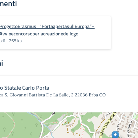
menti
ProgettoErasmus_“PortaapertasullEuropa”–
Avvioeconcorsoperlacreazionedellogo
pdf - 265 kb
i
eo Statale Carlo Porta
za S. Giovanni Battista De La Salle, 2 22036 Erba CO