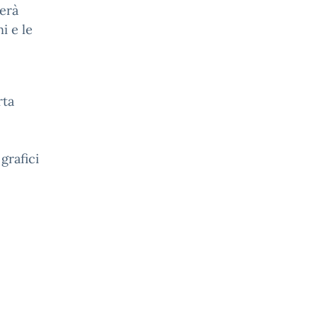
nerà
i e le
rta
grafici