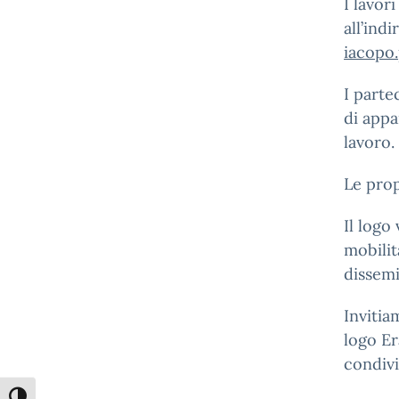
I lavor
all’indi
iacopo.
I parte
di appa
lavoro.
Le prop
Il logo
mobilit
dissemi
Invitia
logo Er
condivi