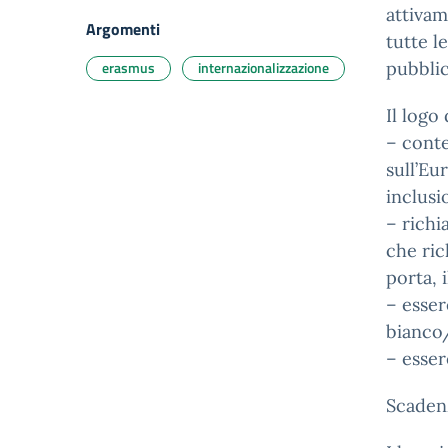
attivam
Argomenti
tutte l
erasmus
internazionalizzazione
pubblic
Il logo
– conte
sull’Eur
inclusi
– richi
che ric
porta, 
– esser
bianco/
– esser
Scaden