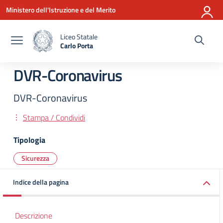
Vai ai contenuti
Vai al menu di navigazione
Vai al footer
Ministero dell'Istruzione e del Merito
Liceo Statale
Carlo Porta
— Visita la pagina iniziale della scuola
DVR-Coronavirus
DVR-Coronavirus
Stampa / Condividi
Tipologia
Sicurezza
Indice della pagina
Descrizione