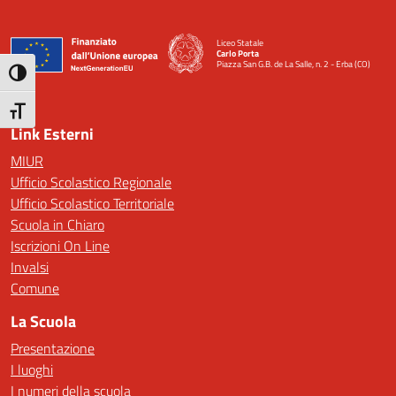
Liceo Statale
Carlo Porta
Piazza San G.B. de La Salle, n. 2 - Erba (CO)
— Visita la pagina iniziale della scuola
Attiva/disattiva alto contrasto
Attiva/disattiva dimensione testo
Link Esterni
MIUR
Ufficio Scolastico Regionale
Ufficio Scolastico Territoriale
Scuola in Chiaro
Iscrizioni On Line
Invalsi
Comune
La Scuola
Presentazione
I luoghi
I numeri della scuola