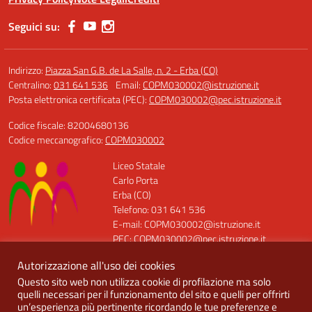
Seguici su:
Indirizzo:
Piazza San G.B. de La Salle, n. 2 - Erba (CO)
Centralino:
031 641 536
Email:
COPM030002@istruzione.it
Posta elettronica certificata (PEC):
COPM030002@pec.istruzione.it
Codice fiscale: 82004680136
Codice meccanografico:
COPM030002
Liceo Statale
Carlo Porta
Erba (CO)
Telefono: 031 641 536
E-mail: COPM030002@istruzione.it
PEC: COPM030002@pec.istruzione.it
Codice Meccanografico: COPM030002
Autorizzazione all'uso dei cookies
Codice Fiscale: 82004680136
Questo sito web non utilizza cookie di profilazione ma solo
Codice Univoco: UFQT7X
quelli necessari per il funzionamento del sito e quelli per offrirti
un’esperienza più pertinente ricordando le tue preferenze e