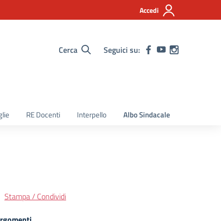
Accedi
Cerca
Seguici su:
lie
RE Docenti
Interpello
Albo Sindacale
Stampa / Condividi
rgomenti