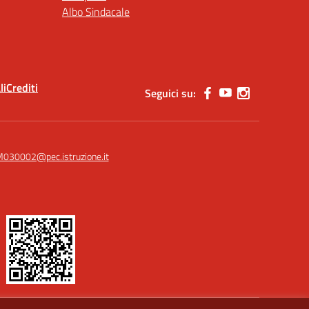
Albo Sindacale
li
Crediti
Seguici su:
030002@pec.istruzione.it