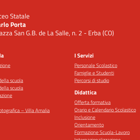
ceo Statale
rlo Porta
azza San G.B. de La Salle, n. 2 - Erba (CO)
Visita la pagina iniziale della scuola
la
I Servizi
zione
Personale Scolastico
Famiglie e Studenti
della scuola
Percorsi di studio
della scuola
Didattica
azione
Offerta formativa
Orario e Calendario Scolastico
fotografica – Villa Amalia
Inclusione
Orientamento
Formazione Scuola-Lavoro
Internazionalizzazione