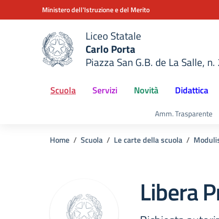
Vai ai contenuti
Vai al menu di navigazione
Vai al footer
Ministero dell'Istruzione e del Merito
Liceo Statale
Carlo Porta
Piazza San G.B. de La Salle, n.
della scuola
— Visita la pagina iniziale del
Scuola
Servizi
Novità
Didattica
Amm. Trasparente
Home
Scuola
Le carte della scuola
Modulis
Libera P