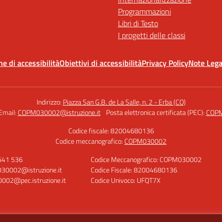
Programmazioni
Libri di Testo
I progetti delle classi
ne di accessibilità
Obiettivi di accessibilità
Privacy Policy
Note Lega
Indirizzo:
Piazza San G.B. de La Salle, n. 2 - Erba (CO)
Email:
COPM030002@istruzione.it
Posta elettronica certificata (PEC):
COPM
Codice fiscale: 82004680136
Codice meccanografico:
COPM030002
 641 536
Codice Meccanografico: COPM030002
30002@istruzione.it
Codice Fiscale: 82004680136
02@pec.istruzione.it
Codice Univoco: UFQT7X