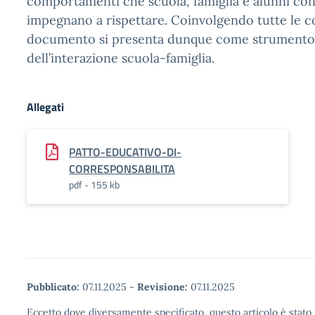
comportamenti che scuola, famiglia e alunni con
impegnano a rispettare. Coinvolgendo tutte le c
documento si presenta dunque come strumento
dell’interazione scuola-famiglia.
Allegati
PATTO-EDUCATIVO-DI-
CORRESPONSABILITA
pdf - 155 kb
Pubblicato:
07.11.2025
-
Revisione:
07.11.2025
Eccetto dove diversamente specificato, questo articolo è stato 