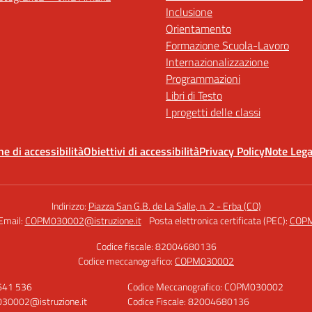
Inclusione
Orientamento
Formazione Scuola-Lavoro
Internazionalizzazione
Programmazioni
Libri di Testo
I progetti delle classi
ne di accessibilità
Obiettivi di accessibilità
Privacy Policy
Note Lega
Indirizzo:
Piazza San G.B. de La Salle, n. 2 - Erba (CO)
Email:
COPM030002@istruzione.it
Posta elettronica certificata (PEC):
COPM
Codice fiscale: 82004680136
Codice meccanografico:
COPM030002
 641 536
Codice Meccanografico: COPM030002
30002@istruzione.it
Codice Fiscale: 82004680136