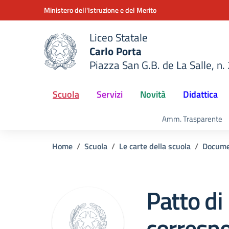
Vai ai contenuti
Vai al menu di navigazione
Vai al footer
Ministero dell'Istruzione e del Merito
Liceo Statale
Carlo Porta
Piazza San G.B. de La Salle, n.
della scuola
— Visita la pagina iniziale del
Scuola
Servizi
Novità
Didattica
Amm. Trasparente
Home
Scuola
Le carte della scuola
Docume
Patto di
correspo