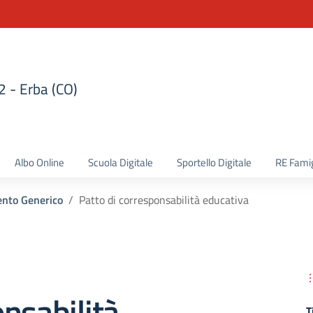
 2 - Erba (CO)
la scuola
Albo Online
Scuola Digitale
Sportello Digitale
RE Famig
nto Generico
Patto di corresponsabilità educativa
nsabilità
T