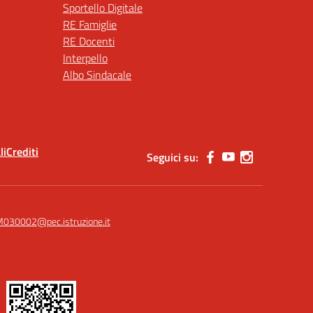
Sportello Digitale
RE Famiglie
RE Docenti
Interpello
Albo Sindacale
li
Crediti
Seguici su:
030002@pec.istruzione.it