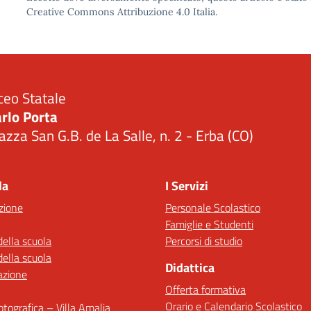
Creative Commons Attribuzione 4.0 Italia.
ceo Statale
rlo Porta
azza San G.B. de La Salle, n. 2 - Erba (CO)
Visita la pagina iniziale della scuola
la
I Servizi
zione
Personale Scolastico
Famiglie e Studenti
della scuola
Percorsi di studio
della scuola
Didattica
azione
Offerta formativa
Orario e Calendario Scolastico
fotografica – Villa Amalia