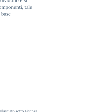
dividono e si
omponenti, tale
 base
rilasciato sotto Licenza