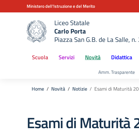
Vai ai contenuti
Vai al menu di navigazione
Vai al footer
Ministero dell'Istruzione e del Merito
Liceo Statale
Carlo Porta
Piazza San G.B. de La Salle, n.
della scuola
— Visita la pagina iniziale del
Scuola
Servizi
Novità
Didattica
Amm. Trasparente
Home
Novità
Notizie
Esami di Maturità 2
Esami di Maturità