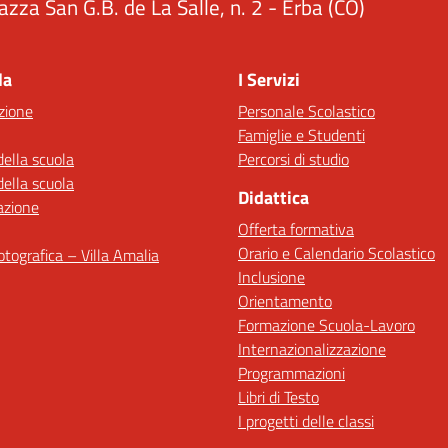
azza San G.B. de La Salle, n. 2 - Erba (CO)
Visita la pagina iniziale della scuola
la
I Servizi
zione
Personale Scolastico
Famiglie e Studenti
della scuola
Percorsi di studio
della scuola
Didattica
azione
Offerta formativa
Orario e Calendario Scolastico
fotografica – Villa Amalia
Inclusione
Orientamento
Formazione Scuola-Lavoro
Internazionalizzazione
Programmazioni
Libri di Testo
I progetti delle classi