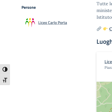
Tutte l
Persone
ministe
Istituto
Liceo Carlo Porta
C
Luogh
Lic
Piaz
Attiva/disattiva alto contrasto
Attiva/disattiva dimensione testo