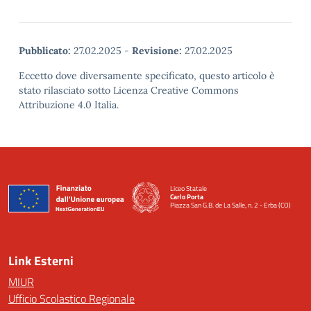
Pubblicato:
27.02.2025
-
Revisione:
27.02.2025
Eccetto dove diversamente specificato, questo articolo è
stato rilasciato sotto Licenza Creative Commons
Attribuzione 4.0 Italia.
Liceo Statale
Carlo Porta
Piazza San G.B. de La Salle, n. 2 - Erba (CO)
— Visita la pagina iniziale della scuola
Link Esterni
MIUR
Ufficio Scolastico Regionale