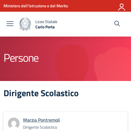
Vai ai contenuti
Vai al menu di navigazione
Vai al footer
Ministero dell'Istruzione e del Merito
Liceo Statale
Carlo Porta
— Visita la pagina iniziale della scuola
Persone
Dirigente Scolastico
Marzia Pontremoli
Dirigente Scolastico