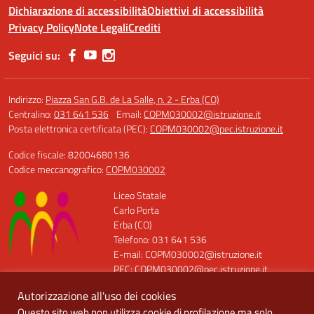
Dichiarazione di accessibilità
Obiettivi di accessibilità
Privacy Policy
Note Legali
Crediti
Seguici su:
Indirizzo:
Piazza San G.B. de La Salle, n. 2 - Erba (CO)
Centralino:
031 641 536
Email:
COPM030002@istruzione.it
Posta elettronica certificata (PEC):
COPM030002@pec.istruzione.it
Codice fiscale: 82004680136
Codice meccanografico:
COPM030002
Liceo Statale
Carlo Porta
Erba (CO)
Telefono: 031 641 536
E-mail: COPM030002@istruzione.it
PEC: COPM030002@pec.istruzione.it
Codice Meccanografico: COPM030002
Autorizzazione all'uso dei cookies
Codice Fiscale: 82004680136
Questo sito web non utilizza cookie di profilazione ma solo
Codice Univoco: UFQT7X