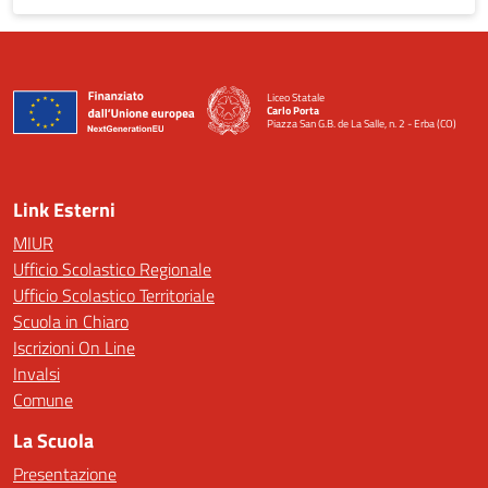
Liceo Statale
Carlo Porta
Piazza San G.B. de La Salle, n. 2 - Erba (CO)
— Visita la pagina iniziale della scuola
Link Esterni
MIUR
Ufficio Scolastico Regionale
Ufficio Scolastico Territoriale
Scuola in Chiaro
Iscrizioni On Line
Invalsi
Comune
La Scuola
Presentazione