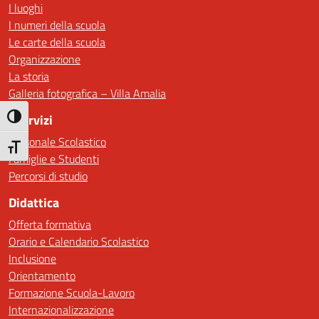
I luoghi
I numeri della scuola
Le carte della scuola
Organizzazione
La storia
Galleria fotografica – Villa Amalia
I Servizi
Attiva/disattiva alto contrasto
Personale Scolastico
Attiva/disattiva dimensione testo
Famiglie e Studenti
Percorsi di studio
Didattica
Offerta formativa
Orario e Calendario Scolastico
Inclusione
Orientamento
Formazione Scuola-Lavoro
Internazionalizzazione