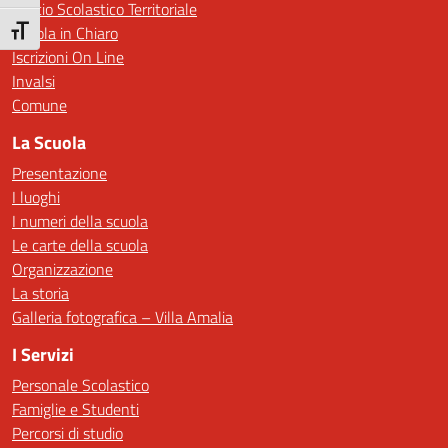
Ufficio Scolastico Territoriale
Scuola in Chiaro
Attiva/disattiva dimensione testo
Iscrizioni On Line
Invalsi
Comune
La Scuola
Presentazione
I luoghi
I numeri della scuola
Le carte della scuola
Organizzazione
La storia
Galleria fotografica – Villa Amalia
I Servizi
Personale Scolastico
Famiglie e Studenti
Percorsi di studio