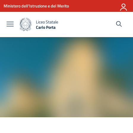
Vai ai contenuti
Vai al menu di navigazione
Vai al footer
Ministero dell'Istruzione e del Merito
Liceo Statale
Carlo Porta
— Visita la pagina iniziale della scuola