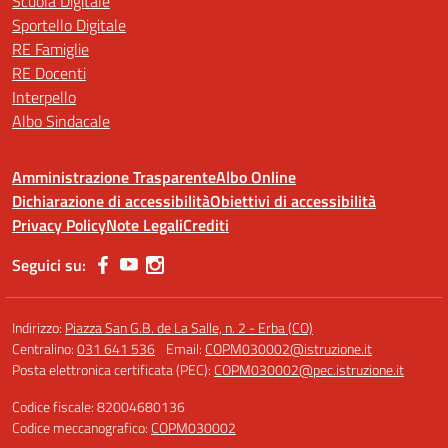
Scuola Digitale
Sportello Digitale
RE Famiglie
RE Docenti
Interpello
Albo Sindacale
Amministrazione Trasparente
Albo Online
Dichiarazione di accessibilità
Obiettivi di accessibilità
Privacy Policy
Note Legali
Crediti
Seguici su:
Indirizzo:
Piazza San G.B. de La Salle, n. 2 - Erba (CO)
Centralino:
031 641 536
Email:
COPM030002@istruzione.it
Posta elettronica certificata (PEC):
COPM030002@pec.istruzione.it
Codice fiscale: 82004680136
Codice meccanografico:
COPM030002