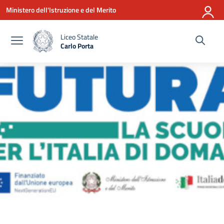
Vai ai contenuti
Vai al menu di navigazione
Vai al footer
Ministero dell'Istruzione e del Merito
Liceo Statale
Carlo Porta
— Visita la pagina iniziale della scuola