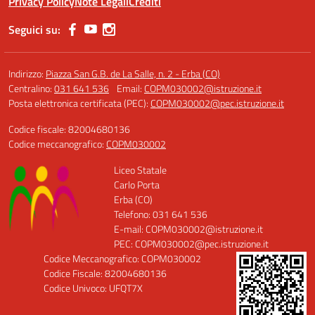
Privacy Policy
Note Legali
Crediti
Seguici su:
Indirizzo:
Piazza San G.B. de La Salle, n. 2 - Erba (CO)
Centralino:
031 641 536
Email:
COPM030002@istruzione.it
Posta elettronica certificata (PEC):
COPM030002@pec.istruzione.it
Codice fiscale: 82004680136
Codice meccanografico:
COPM030002
Liceo Statale
Carlo Porta
Erba (CO)
Telefono: 031 641 536
E-mail: COPM030002@istruzione.it
PEC: COPM030002@pec.istruzione.it
Codice Meccanografico: COPM030002
Codice Fiscale: 82004680136
Codice Univoco: UFQT7X