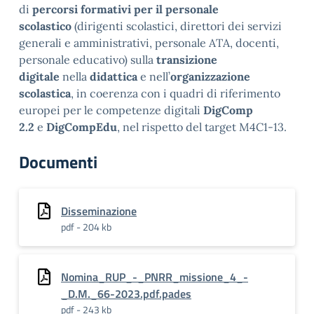
di
percorsi formativi per il personale
scolastico
(dirigenti scolastici, direttori dei servizi
generali e amministrativi, personale ATA, docenti,
personale educativo) sulla
transizione
digitale
nella
didattica
e nell’
organizzazione
scolastica
, in coerenza con i quadri di riferimento
europei per le competenze digitali
DigComp
2.2
e
DigCompEdu
, nel rispetto del target M4C1-13.
Documenti
Disseminazione
pdf - 204 kb
Nomina_RUP_-_PNRR_missione_4_-
_D.M._66-2023.pdf.pades
pdf - 243 kb