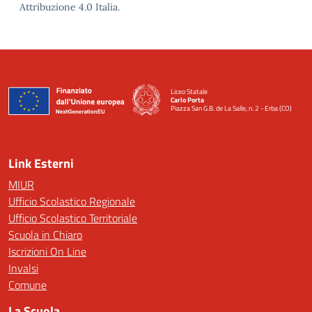
Attribuzione 4.0 Italia.
Liceo Statale
Carlo Porta
Piazza San G.B. de La Salle, n. 2 - Erba (CO)
— Visita la pagina iniziale della scuola
Link Esterni
MIUR
Ufficio Scolastico Regionale
Ufficio Scolastico Territoriale
Scuola in Chiaro
Iscrizioni On Line
Invalsi
Comune
La Scuola