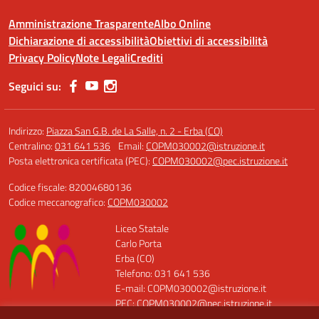
Amministrazione Trasparente
Albo Online
Dichiarazione di accessibilità
Obiettivi di accessibilità
Privacy Policy
Note Legali
Crediti
Seguici su:
Indirizzo:
Piazza San G.B. de La Salle, n. 2 - Erba (CO)
Centralino:
031 641 536
Email:
COPM030002@istruzione.it
Posta elettronica certificata (PEC):
COPM030002@pec.istruzione.it
Codice fiscale: 82004680136
Codice meccanografico:
COPM030002
Liceo Statale
Carlo Porta
Erba (CO)
Telefono: 031 641 536
E-mail: COPM030002@istruzione.it
PEC: COPM030002@pec.istruzione.it
Codice Meccanografico: COPM030002