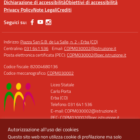
Dichiarazione di accessibilità
Obiettivi di accessibilità
Privacy Policy
Note Legali
Crediti
Seguici su:
Indirizzo:
Piazza San G.B. de La Salle, n. 2 - Erba (CO)
Centralino:
031 641 536
Email:
COPM030002@istruzione.it
Posta elettronica certificata (PEC):
COPM030002@pec.istruzione.it
Codice fiscale: 82004680136
Codice meccanografico:
COPM030002
Liceo Statale
Carlo Porta
Erba (CO)
Telefono: 031 641 536
E-mail: COPM030002@istruzione.it
PEC: COPM030002@pec.istruzione.it
Codice Meccanografico: COPM030002
Autorizzazione all'uso dei cookies
Codice Fiscale: 82004680136
Questo sito web non utilizza cookie di profilazione ma solo
Codice Univoco: UFQT7X