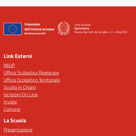
Liceo Statale
Carlo Porta
Piazza San G.B. de La Salle, n. 2 - Erba (CO)
— Visita la pagina iniziale della scuola
Link Esterni
MIUR
Ufficio Scolastico Regionale
Ufficio Scolastico Territoriale
Scuola in Chiaro
Iscrizioni On Line
Invalsi
Comune
La Scuola
Presentazione