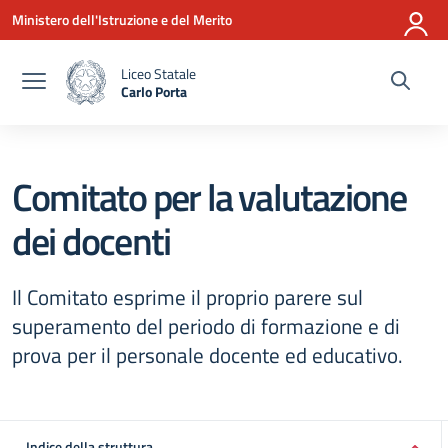
Vai ai contenuti
Vai al menu di navigazione
Vai al footer
Ministero dell'Istruzione e del Merito
Liceo Statale
Carlo Porta
— Visita la pagina iniziale della scuola
Comitato per la valutazione
dei docenti
Il Comitato esprime il proprio parere sul
superamento del periodo di formazione e di
prova per il personale docente ed educativo.
Indice della struttura