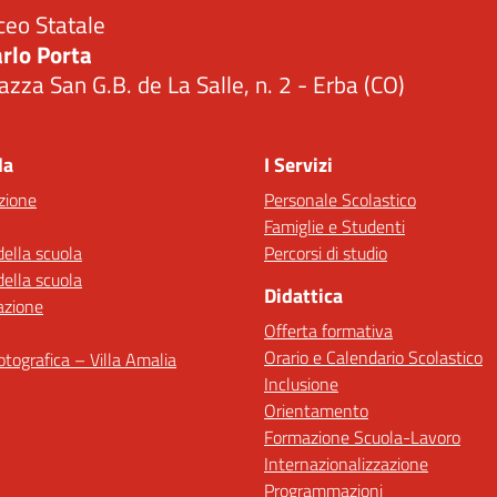
ceo Statale
rlo Porta
azza San G.B. de La Salle, n. 2 - Erba (CO)
Visita la pagina iniziale della scuola
la
I Servizi
zione
Personale Scolastico
Famiglie e Studenti
della scuola
Percorsi di studio
della scuola
Didattica
azione
Offerta formativa
Orario e Calendario Scolastico
fotografica – Villa Amalia
Inclusione
Orientamento
Formazione Scuola-Lavoro
Internazionalizzazione
Programmazioni