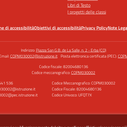
Libri di Testo
I progetti delle classi
ne di accessibilità
Obiettivi di accessibilità
Privacy Policy
Note Lega
Indirizzo:
Piazza San G.B. de La Salle, n. 2 - Erba (CO)
Email:
COPM030002@istruzione.it
Posta elettronica certificata (PEC):
COPM
Codice fiscale: 82004680136
Codice meccanografico:
COPM030002
 641 536
Codice Meccanografico: COPM030002
30002@istruzione.it
Codice Fiscale: 82004680136
02@pec.istruzione.it
Codice Univoco: UFQT7X