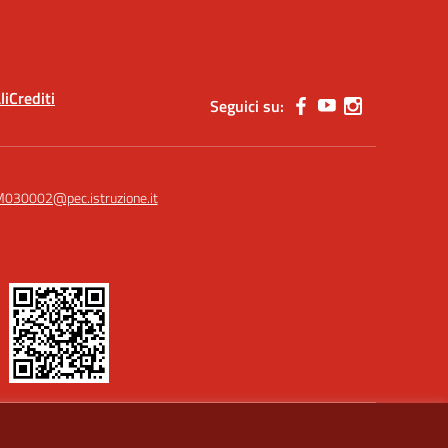
li
Crediti
Seguici su:
030002@pec.istruzione.it
Idea e progetto di Designers Italia