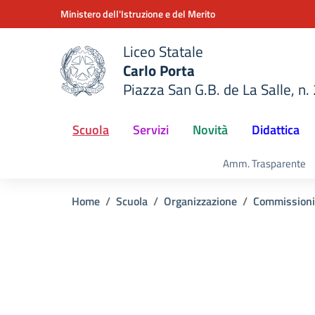
Vai ai contenuti
Vai al menu di navigazione
Vai al footer
Ministero dell'Istruzione e del Merito
Liceo Statale
Carlo Porta
Piazza San G.B. de La Salle, n.
della scuola
— Visita la pagina iniziale del
Scuola
Servizi
Novità
Didattica
Amm. Trasparente
Home
Scuola
Organizzazione
Commissioni