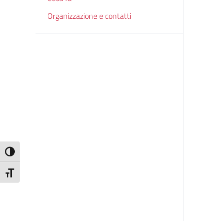
Organizzazione e contatti
Attiva/disattiva alto contrasto
Attiva/disattiva dimensione testo