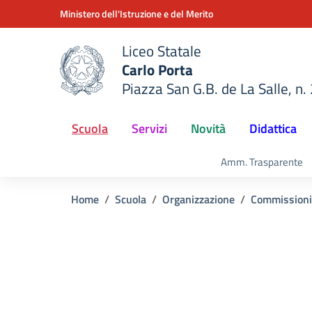
Vai ai contenuti
Vai al menu di navigazione
Vai al footer
Ministero dell'Istruzione e del Merito
Liceo Statale
Carlo Porta
Piazza San G.B. de La Salle, n.
della scuola
— Visita la pagina iniziale del
Scuola
Servizi
Novità
Didattica
Amm. Trasparente
Home
Scuola
Organizzazione
Commissioni