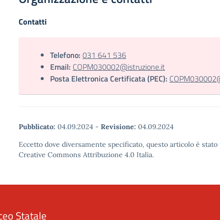
Contatti
Telefono:
031 641 536
Email:
COPM030002@istruzione.it
Posta Elettronica Certificata (PEC):
COPM030002@pe
Pubblicato:
04.09.2024
-
Revisione:
04.09.2024
Eccetto dove diversamente specificato, questo articolo è stato 
Creative Commons Attribuzione 4.0 Italia.
ceo Statale