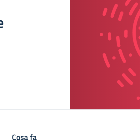
e
Cosa fa