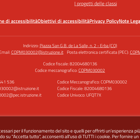
I progetti delle classi
ne di accessibilità
Obiettivi di accessibilità
Privacy Policy
Note Lega
Indirizzo:
Piazza San G.B. de La Salle, n. 2 - Erba (CO)
Email:
COPM030002@istruzione.it
Posta elettronica certificata (PEC):
COPM
Codice fiscale: 82004680136
Codice meccanografico:
COPM030002
 641 536
Codice Meccanografico: COPM030002
30002@istruzione.it
Codice Fiscale: 82004680136
02@pec.istruzione.it
Codice Univoco: UFQT7X
essari per il funzionamento del sito e quelli per offrirti un’esperienza pi
do su "Accetta tutto", acconsenti all'uso di TUTTI i cookie. Per fornire un