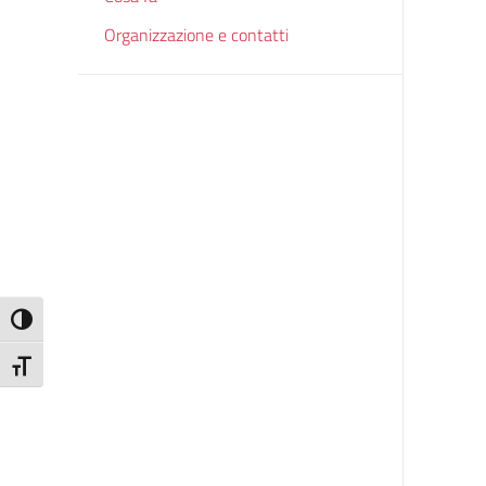
Organizzazione e contatti
Attiva/disattiva alto contrasto
Attiva/disattiva dimensione testo