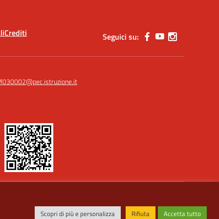
li
Crediti
Seguici su:
030002@pec.istruzione.it
Idea e progetto di Designers Italia
ù
Scopri di più e personalizza
Rifiuta
Accetta tutto