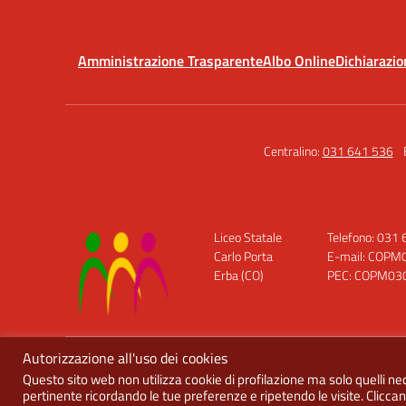
Amministrazione Trasparente
Albo Online
Dichiarazio
Centralino:
031 641 536
Liceo Statale
Telefono: 031
Carlo Porta
E-mail: COPM0
Erba (CO)
PEC: COPM0300
Autorizzazione all'uso dei cookies
Questo sito web non utilizza cookie di profilazione ma solo quelli nec
pertinente ricordando le tue preferenze e ripetendo le visite. Cliccan