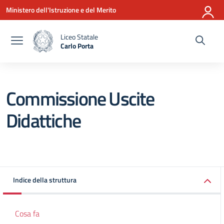
Vai ai contenuti
Vai al menu di navigazione
Vai al footer
Ministero dell'Istruzione e del Merito
Liceo Statale
Carlo Porta
— Visita la pagina iniziale della scuola
Commissione Uscite
Didattiche
Indice della struttura
Cosa fa