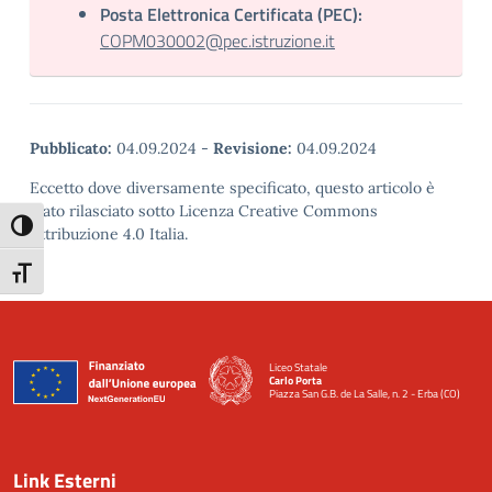
Posta Elettronica Certificata (PEC):
COPM030002@pec.istruzione.it
Pubblicato:
04.09.2024
-
Revisione:
04.09.2024
Eccetto dove diversamente specificato, questo articolo è
stato rilasciato sotto Licenza Creative Commons
Attiva/disattiva alto contrasto
Attribuzione 4.0 Italia.
Attiva/disattiva dimensione testo
Liceo Statale
Carlo Porta
Piazza San G.B. de La Salle, n. 2 - Erba (CO)
— Visita la pagina iniziale della scuola
Link Esterni