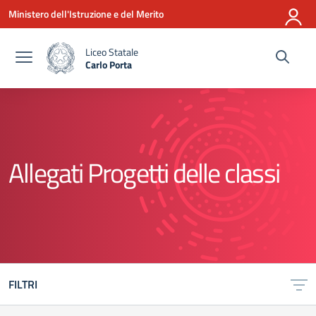
Vai ai contenuti
Vai al menu di navigazione
Vai al footer
Ministero dell'Istruzione e del Merito
Liceo Statale
Carlo Porta
— Visita la pagina iniziale della scuola
Allegati Progetti delle classi
FILTRI