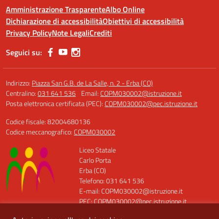
Amministrazione Trasparente
Albo Online
Dichiarazione di accessibilità
Obiettivi di accessibilità
Privacy Policy
Note Legali
Crediti
Seguici su:
Indirizzo:
Piazza San G.B. de La Salle, n. 2 - Erba (CO)
Centralino:
031 641 536
Email:
COPM030002@istruzione.it
Posta elettronica certificata (PEC):
COPM030002@pec.istruzione.it
Codice fiscale: 82004680136
Codice meccanografico:
COPM030002
Liceo Statale
Carlo Porta
Erba (CO)
Telefono: 031 641 536
E-mail: COPM030002@istruzione.it
PEC: COPM030002@pec.istruzione.it
Codice Meccanografico: COPM030002