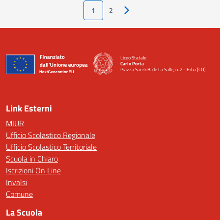
1
2
Pagina successiva
Liceo Statale
Carlo Porta
Piazza San G.B. de La Salle, n. 2 - Erba (CO)
— Visita la pagina iniziale della scuola
Link Esterni
MIUR
Ufficio Scolastico Regionale
Ufficio Scolastico Territoriale
Scuola in Chiaro
Iscrizioni On Line
Invalsi
Comune
La Scuola