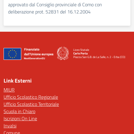
approvato dal Consiglio provinciale di Como con
deliberazione prot. 52831 del 16.12.2004
Liceo Statale
Carlo Porta
Piazza San G.B. de La Salle, n. 2 - Erba (CO)
— Visita la pagina iniziale della scuola
Link Esterni
MIUR
Ufficio Scolastico Regionale
Ufficio Scolastico Territoriale
Scuola in Chiaro
Iscrizioni On Line
Invalsi
Comune