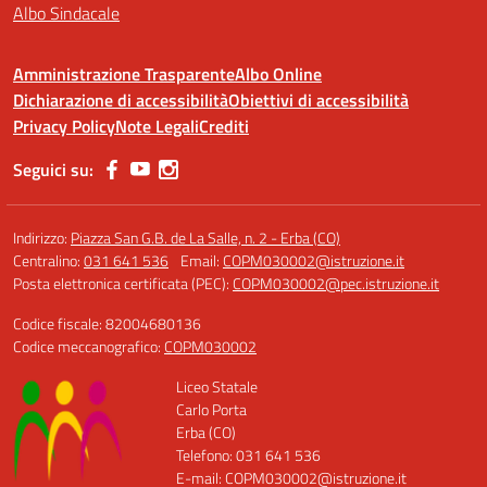
Albo Sindacale
Amministrazione Trasparente
Albo Online
Dichiarazione di accessibilità
Obiettivi di accessibilità
Privacy Policy
Note Legali
Crediti
Seguici su:
Indirizzo:
Piazza San G.B. de La Salle, n. 2 - Erba (CO)
Centralino:
031 641 536
Email:
COPM030002@istruzione.it
Posta elettronica certificata (PEC):
COPM030002@pec.istruzione.it
Codice fiscale: 82004680136
Codice meccanografico:
COPM030002
Liceo Statale
Carlo Porta
Erba (CO)
Telefono: 031 641 536
E-mail: COPM030002@istruzione.it