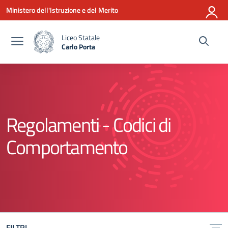
Vai ai contenuti
Vai al menu di navigazione
Vai al footer
Ministero dell'Istruzione e del Merito
Liceo Statale
Carlo Porta
— Visita la pagina iniziale della scuola
Regolamenti - Codici di
Comportamento
FILTRI