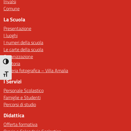
Invalsi
Comune
La Scuola
Presentazione
I luoghi
I numeri della scuola
Le carte della scuola
Organizzazione
Attiva/disattiva alto contrasto
La storia
Galleria fotografica – Villa Amalia
Attiva/disattiva dimensione testo
I Servizi
Personale Scolastico
Famiglie e Studenti
Percorsi di studio
Didattica
Offerta formativa