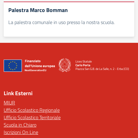
Palestra Marco Bomman
La palestra comunale in uso presso la nostra scuola.
Liceo Statale
Carlo Porta
Piazza San G.B. de La Salle, n. 2 - Erba (CO)
— Visita la pagina iniziale della scuola
Link Esterni
MIUR
Ufficio Scolastico Regionale
Ufficio Scolastico Territoriale
Scuola in Chiaro
Iscrizioni On Line