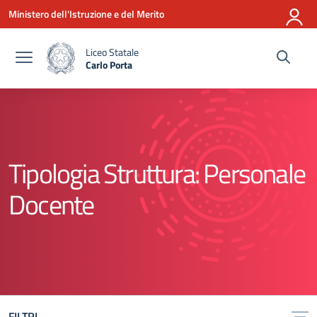
Vai ai contenuti
Vai al menu di navigazione
Vai al footer
Ministero dell'Istruzione e del Merito
Liceo Statale
Carlo Porta
— Visita la pagina iniziale della scuola
Tipologia Struttura:
Personale
Docente
FILTRI