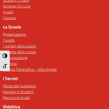
Scuola in Chiaro
Iscrizioni On Line
Invalsi
Comune
La Scuola
Presentazione
I luoghi
I numeri della scuola
Le carte della scuola
Attiva/disattiva alto contrasto
Organizzazione
La storia
Attiva/disattiva dimensione testo
Galleria fotografica – Villa Amalia
I Servizi
Personale Scolastico
Famiglie e Studenti
Percorsi di studio
Didattica