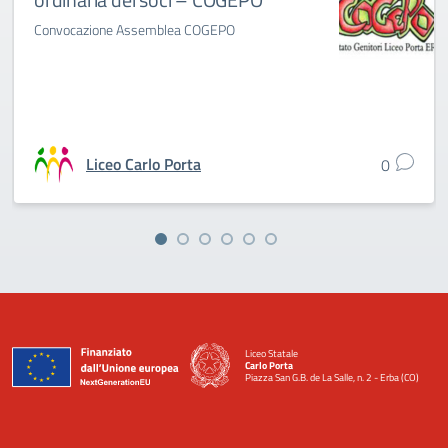
Convocazione Assemblea COGEPO
Liceo Carlo Porta
0
Liceo Statale
Carlo Porta
Piazza San G.B. de La Salle, n. 2 - Erba (CO)
— Visita la pagina iniziale della scuola