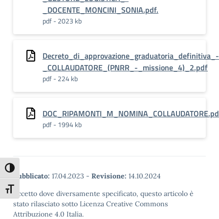
_DOCENTE_MONCINI_SONIA.pdf.
pdf - 2023 kb
Decreto_di_approvazione_graduatoria_definitiva_-
_COLLAUDATORE_(PNRR_-_missione_4)_2.pdf
pdf - 224 kb
DOC_RIPAMONTI_M_NOMINA_COLLAUDATORE.pd
pdf - 1994 kb
Attiva/disattiva alto contrasto
Pubblicato:
17.04.2023
-
Revisione:
14.10.2024
Attiva/disattiva dimensione testo
Eccetto dove diversamente specificato, questo articolo è
stato rilasciato sotto Licenza Creative Commons
Attribuzione 4.0 Italia.