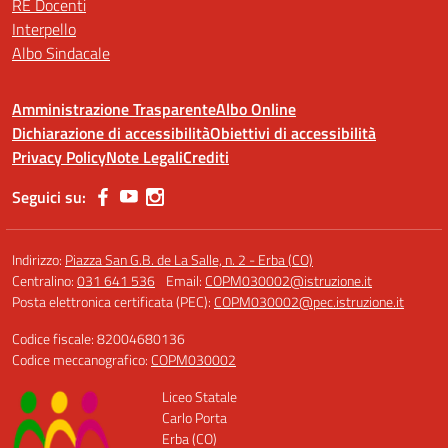
RE Docenti
Interpello
Albo Sindacale
Amministrazione Trasparente
Albo Online
Dichiarazione di accessibilità
Obiettivi di accessibilità
Privacy Policy
Note Legali
Crediti
Seguici su:
Indirizzo:
Piazza San G.B. de La Salle, n. 2 - Erba (CO)
Centralino:
031 641 536
Email:
COPM030002@istruzione.it
Posta elettronica certificata (PEC):
COPM030002@pec.istruzione.it
Codice fiscale: 82004680136
Codice meccanografico:
COPM030002
Liceo Statale
Carlo Porta
Erba (CO)