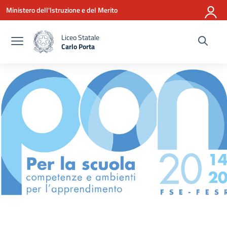
Vai ai contenuti
Vai al menu di navigazione
Vai al footer
Ministero dell'Istruzione e del Merito
Liceo Statale
Carlo Porta
— Visita la pagina iniziale della scuola