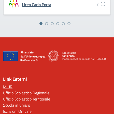
Liceo Carlo Porta
0
Liceo Statale
Carlo Porta
Piazza San G.B. de La Salle, n. 2 - Erba (CO)
— Visita la pagina iniziale della scuola
Link Esterni
MIUR
Ufficio Scolastico Regionale
Ufficio Scolastico Territoriale
Scuola in Chiaro
Iscrizioni On Line