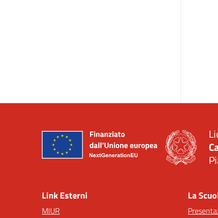
Li
Ca
Pi
— 
Link Esterni
La Scuo
MIUR
Presenta