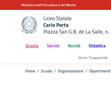
Vai ai contenuti
Vai al menu di navigazione
Vai al footer
Ministero dell'Istruzione e del Merito
Liceo Statale
Carlo Porta
Piazza San G.B. de La Salle, n.
della scuola
— Visita la pagina iniziale del
Scuola
Servizi
Novità
Didattica
Amm. Trasparente
Home
Scuola
Organizzazione
Dipartimenti