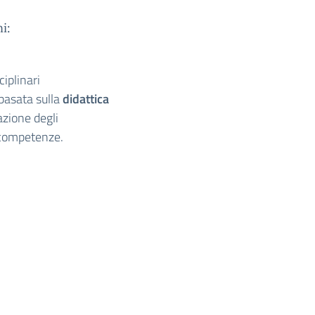
i:
ciplinari
 basata sulla
didattica
tazione degli
 competenze.