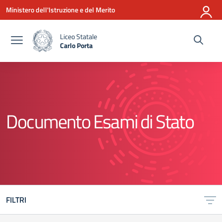
Vai ai contenuti
Vai al menu di navigazione
Vai al footer
Ministero dell'Istruzione e del Merito
Liceo Statale
Carlo Porta
— Visita la pagina iniziale della scuola
Documento Esami di Stato
FILTRI