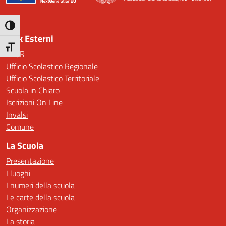
— Visita la pagina iniziale della scuola
Attiva/disattiva alto contrasto
Link Esterni
Attiva/disattiva dimensione testo
MIUR
Ufficio Scolastico Regionale
Ufficio Scolastico Territoriale
Scuola in Chiaro
Iscrizioni On Line
Invalsi
Comune
La Scuola
Presentazione
I luoghi
I numeri della scuola
Le carte della scuola
Organizzazione
La storia