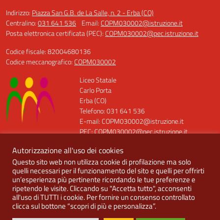
Indirizzo:
Piazza San G.B. de La Salle, n. 2 - Erba (CO)
Centralino:
031 641 536
Email:
COPM030002@istruzione.it
Posta elettronica certificata (PEC):
COPM030002@pec.istruzione.it
Codice fiscale: 82004680136
Codice meccanografico:
COPM030002
Liceo Statale
Carlo Porta
Erba (CO)
Telefono: 031 641 536
E-mail: COPM030002@istruzione.it
PEC: COPM030002@pec.istruzione.it
Codice Meccanografico: COPM030002
Autorizzazione all'uso dei cookies
Codice Fiscale: 82004680136
Questo sito web non utilizza cookie di profilazione ma solo
Codice Univoco: UFQT7X
quelli necessari per il funzionamento del sito e quelli per offrirti
un’esperienza più pertinente ricordando le tue preferenze e
ripetendo le visite. Cliccando su "Accetta tutto", acconsenti
all'uso di TUTTI i cookie. Per fornire un consenso controllato
clicca sul bottone “scopri di più e personalizza”.
Idea e progetto di Designers Italia