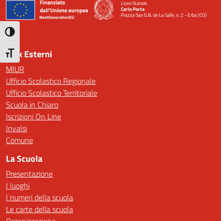
Liceo Statale
Carlo Porta
Piazza San G.B. de La Salle, n. 2 - Erba (CO)
— Visita la pagina iniziale della scuola
Attiva/disattiva alto contrasto
Link Esterni
Attiva/disattiva dimensione testo
MIUR
Ufficio Scolastico Regionale
Ufficio Scolastico Territoriale
Scuola in Chiaro
Iscrizioni On Line
Invalsi
Comune
La Scuola
Presentazione
I luoghi
I numeri della scuola
Le carte della scuola