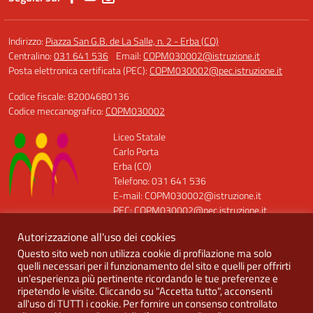
Indirizzo:
Piazza San G.B. de La Salle, n. 2 - Erba (CO)
Centralino:
031 641 536
Email:
COPM030002@istruzione.it
Posta elettronica certificata (PEC):
COPM030002@pec.istruzione.it
Codice fiscale: 82004680136
Codice meccanografico:
COPM030002
Liceo Statale
Carlo Porta
Erba (CO)
Telefono: 031 641 536
E-mail: COPM030002@istruzione.it
PEC: COPM030002@pec.istruzione.it
Codice Meccanografico: COPM030002
Autorizzazione all'uso dei cookies
Codice Fiscale: 82004680136
Questo sito web non utilizza cookie di profilazione ma solo
Codice Univoco: UFQT7X
quelli necessari per il funzionamento del sito e quelli per offrirti
un’esperienza più pertinente ricordando le tue preferenze e
ripetendo le visite. Cliccando su "Accetta tutto", acconsenti
all'uso di TUTTI i cookie. Per fornire un consenso controllato