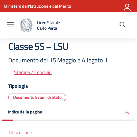
Vai ai contenuti
Vai al menu di navigazione
Vai al footer
Ministero dell'Istruzione e del Merito
Liceo Statale
Carlo Porta
— Visita la pagina iniziale della scuola
Classe 5S – LSU
Documento del 15 Maggio e Allegato 1
Stampa / Condividi
Tipologia
Documento Esami di Stato
Indice della pagina
Descrizione