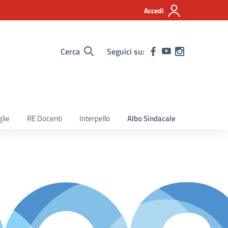
Accedi
Cerca
Seguici su:
lie
RE Docenti
Interpello
Albo Sindacale