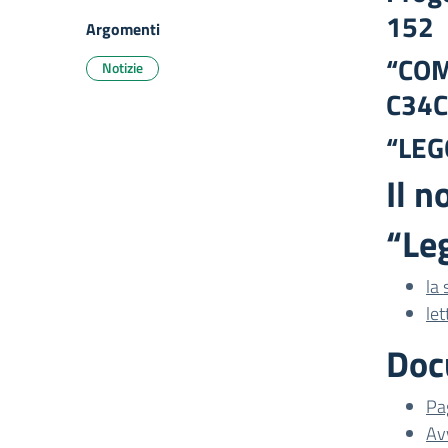
152
Argomenti
“COM
Notizie
C34
“LEG
Il n
“Leg
la
let
Doc
Pa
Av