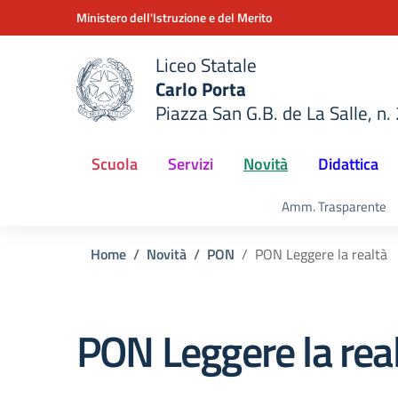
Vai ai contenuti
Vai al menu di navigazione
Vai al footer
Ministero dell'Istruzione e del Merito
Liceo Statale
Carlo Porta
Piazza San G.B. de La Salle, n.
della scuola
— Visita la pagina iniziale del
Scuola
Servizi
Novità
Didattica
Amm. Trasparente
Home
Novità
PON
PON Leggere la realtà
PON Leggere la rea