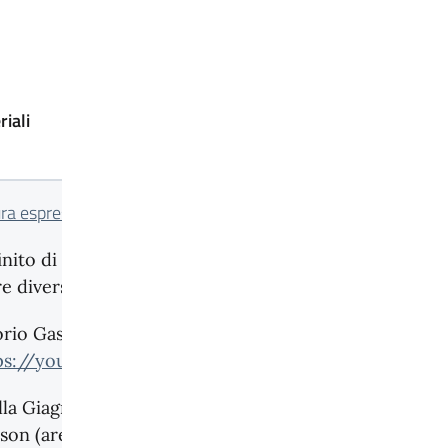
iali
Strumenti
ura espressiva.doc
Registratore
vocale
finito di Leopardi interpretato
re diversi attori:
LIM o
computer con
orio Gassman
videoproiettore
ps://youtu.be/DUzsNkKTXMU
);
e casse
lla Giagnoni – sito della
son (area riservata_materiale