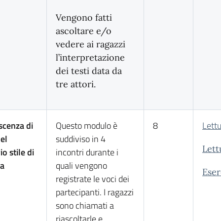
Vengono fatti
ascoltare e/o
vedere ai ragazzi
l’interpretazione
dei testi data da
tre attori.
cenza di
Questo modulo è
8
Lettu
del
suddiviso in 4
Lett
o stile di
incontri durante i
ra
quali vengono
Eser
registrate le voci dei
partecipanti. I ragazzi
sono chiamati a
riascoltarle e