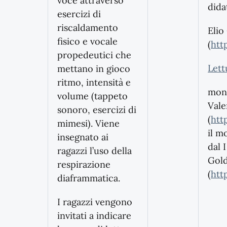
voce attraverso
dida
esercizi di
riscaldamento
Eli
fisico e vocale
(
htt
propedeutici che
Lett
mettano in gioco
ritmo, intensità e
mono
volume (tappeto
Vale
sonoro, esercizi di
(
htt
mimesi). Viene
il m
insegnato ai
dal 
ragazzi l’uso della
Gol
respirazione
(
htt
diaframmatica.
I ragazzi vengono
invitati a indicare