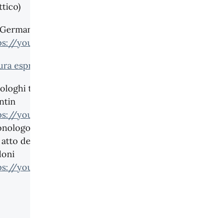
ttico)
o Germano
ps://youtu.be/jIvzQvi75rQ
);
ura espressiva 2.doc
loghi teatrali: ‘Acquario’ di
ntin
ps://youtu.be/O4Dhkoef-ng
) e
onologo di Mirandolina tratto
I atto della Locandiera di
doni
ps://youtu.be/wKFq5qzLoFE
)