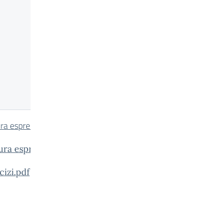
ra espressiva 3.doc
Registratore
vocale
ura espressiva 4.doc
cizi.pdf