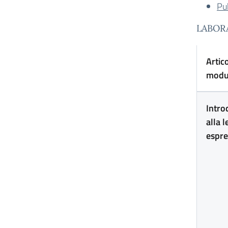
Pub
LABOR
Artic
modu
Intro
alla l
espre