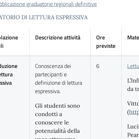
blicazione graduatorie regionali definitive
ATORIO DI LETTURA ESPRESSIVA
olazione
Descrizione attività
Ore
Mater
li
previste
duzione
Conoscenza dei
6
Lett
ettura
partecipanti e
L’In
ssiva
definizione di lettura
da t
espressiva.
Vitt
Gli studenti sono
(
htt
condotti a
conoscere le
Luci
potenzialità della
Pear